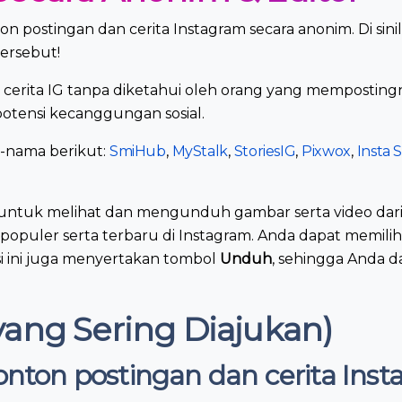
postingan dan cerita Instagram secara anonim. Di sinilah
ersebut!
 cerita IG tanpa diketahui oleh orang yang mempostingn
otensi kecanggungan sosial.
a-nama berikut:
SmiHub
,
MyStalk
,
StoriesIG
,
Pixwox
,
Insta 
untuk melihat dan mengunduh gambar serta video dari
opuler serta terbaru di Instagram. Anda dapat memilih 
kasi ini juga menyertakan tombol
Unduh
, sehingga Anda 
ang Sering Diajukan)
ton postingan dan cerita Inst