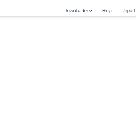
Downloader
Blog
Report
StoriesIG
Download Instagram Story
Download Instagram Highlights
Download Instagram Photo
Download Instagram Video
Download Instagram IGTV
Download Instagram Reels
Download Instagram Profile Pho