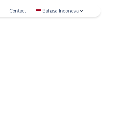
Contact
Bahasa Indonesia
Deutsch
English
Español
Français
Bahasa Indonesia
Italiano
日本語
to
한국어
Polski
Português
Русский