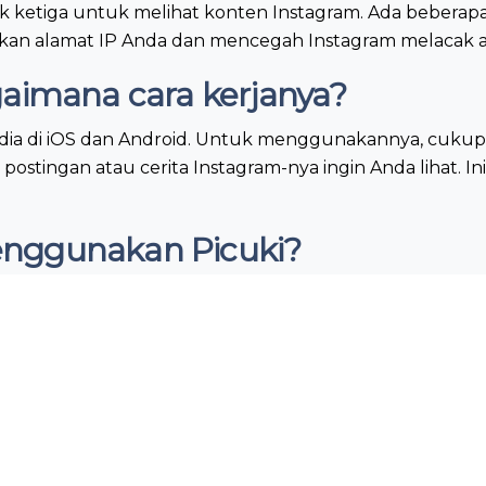
ketiga untuk melihat konten Instagram. Ada beberapa apl
n alamat IP Anda dan mencegah Instagram melacak akt
gaimana cara kerjanya?
sedia di iOS dan Android. Untuk menggunakannya, cukup
stingan atau cerita Instagram-nya ingin Anda lihat. 
enggunakan Picuki?
terkasih Anda atau menelusuri Instagram secara anonim
ton Highlight dari Instagram
Instagram Highlights Viewer
. Untuk tujuan ini, ikuti lan