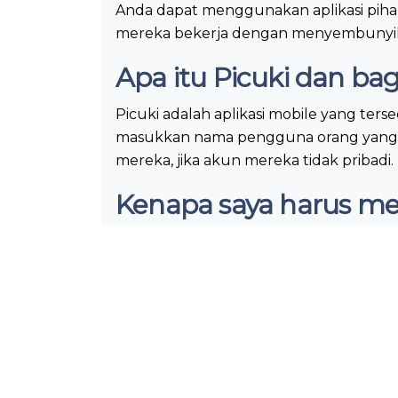
Anda dapat menggunakan aplikasi pihak 
mereka bekerja dengan menyembunyika
Apa itu Picuki dan ba
Picuki adalah aplikasi mobile yang ter
masukkan nama pengguna orang yang po
mereka, jika akun mereka tidak pribadi.
Kenapa saya harus m
Jika Anda ingin memantau orang-orang 
melakukannya.
Bagaimana cara menon
Picuki juga memiliki fitur yang disebut
Kunjungi situs web Picuki.