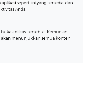
ikasi seperti ini yang tersedia, dan
ivitas Anda.
 buka aplikasi tersebut. Kemudian,
Ini akan menunjukkan semua konten
, ini adalah cara yang bagus untuk
 menggunakan Picuki?
gkah-langkah sederhana: