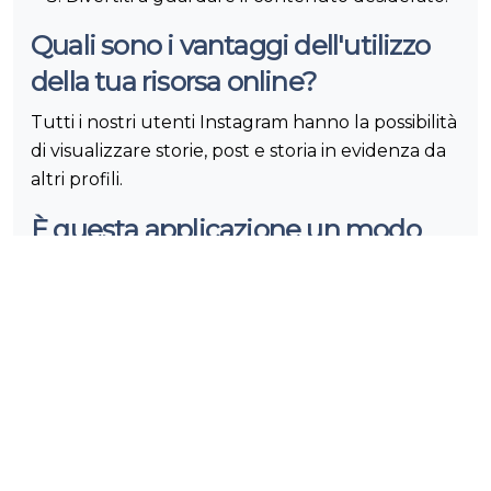
Quali sono i vantaggi dell'utilizzo
della tua risorsa online?
Tutti i nostri utenti Instagram hanno la possibilità
di visualizzare storie, post e storia in evidenza da
altri profili.
È questa applicazione un modo
sicuro per visualizzare le storie di
altre persone?
Non conserviamo alcun record o traccia delle
tue azioni sul sito web.
Posso accedere alle Storie IG
private di qualcuno?