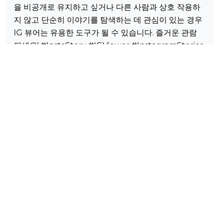
을 비공개로 유지하고 싶거나 다른 사람과 상호 작용하
지 않고 단순히 이야기를 탐색하는 데 관심이 있는 경우
IG 뷰어는 유용한 도구가 될 수 있습니다. 즐거운 관람
되세요! #InstaStory #IGViewer #InstagramStories
시청 #InstaAnonymous
FAQ(자주 묻는 질문)
Instagram을 익명으로 보는 방법?
몇 가지 간단한 단계만 수행하면 됩니다.
@username을 쓰거나 URL을 당사 웹사이트의 검색
창에 붙여넣으세요.
콘텐츠를 보려는 사람을 선택하세요.
신원을 밝히지 않고도 그들의 이야기, 출판물, 하이라이
트를 즐겨보세요.
온라인 리소스를 사용하면 어떤 이점이