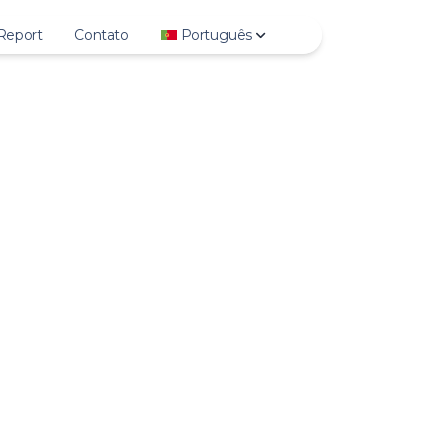
Report
Contato
Português
Deutsch
y
English
lights
Español
to
Français
eo
Bahasa Indonesia
V
Italiano
s
日本語
le Photo
한국어
Polski
Português
Русский