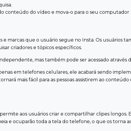
quisa.
do conteúdo do vídeo e mova-o para o seu computador 
as e marcas que o usuário segue no Insta. Os usuários 
ar criadores e tópicos específicos.
o independente, mas também pode ser acessado através 
penas em telefones celulares, ele acabará sendo imple
o tornará mais fácil para as pessoas assistirem ao conte
rmite aos usuários criar e compartilhar clipes longos. El
cheia e ocuparão toda a tela do telefone, o que os torn