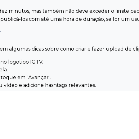
ez minutos, mas também não deve exceder o limite pa
publicá-los com até uma hora de duração, se for um usuá
tem algumas dicas sobre como criar e fazer upload de cli
 no logotipo IGTV.
ela.
e toque em "Avançar".
 vídeo e adicione hashtags relevantes.
erminar.
para os espectadores assistirem.
ao máximo o IGTV
o em junho de 2018, a plataforma vem crescendo em po