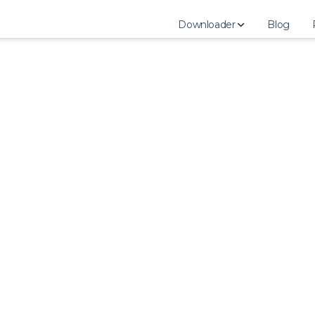
Downloader
Blog
StoriesIG
Download Instagram Stor
Download Instagram High
Download Instagram Pho
Download Instagram Vid
Download Instagram IGT
Download Instagram Reel
Download Instagram Profi