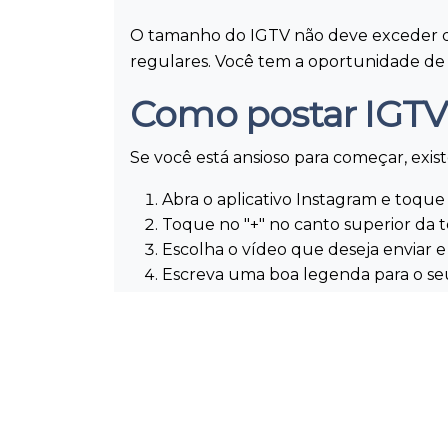
O tamanho do IGTV não deve exceder d
regulares. Você tem a oportunidade de 
Como postar IGTV
Se você está ansioso para começar, exis
Abra o aplicativo Instagram e toque
Toque no "+" no canto superior da t
Escolha o vídeo que deseja enviar 
Escreva uma boa legenda para o seu
Toque em "Compartilhar" quando t
O conteúdo publicado estará disponível 
Como aproveitar 
Desde que o IGTV Instagram foi lançad